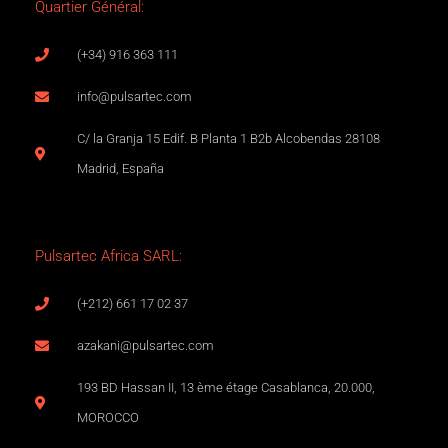
Quartier Général:
(+34) 916 363 111
info@pulsartec.com
C/ la Granja 15 Edif. B Planta 1 B2b Alcobendas 28108
Madrid, España
Pulsartec Africa SARL:
(+212) 661 17 02 37
azakani@pulsartec.com
193 BD Hassan II, 13 ème étage Casablanca, 20.000,
MOROCCO