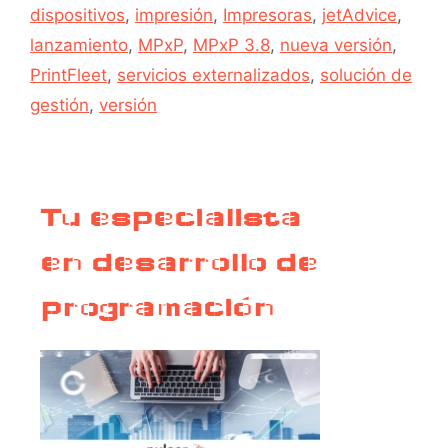
dispositivos
,
impresión
,
Impresoras
,
jetAdvice
,
lanzamiento
,
MPxP
,
MPxP 3.8
,
nueva versión
,
PrintFleet
,
servicios externalizados
,
solución de
gestión
,
versión
Tu especialista
en desarrollo de
programación