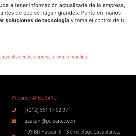
uda a tener información actualizada de la empresa,
as antes de que se hagan grandes. Ponte en manos
r soluciones de tecnología
y toma el control de tu
reventivo en tu empresa, ejemplo práctico
Pulsartec Africa SARL:
(+212) 661 17 02 37
azakani@pulsartec.com
193 BD Hassan II, 13 ème étage Casablanca,