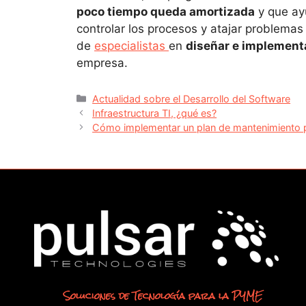
poco tiempo queda amortizada
y que ay
controlar los procesos y atajar problem
de
especialistas
en
diseñar e implementa
empresa.
Actualidad sobre el Desarrollo del Software
Infraestructura TI, ¿qué es?
Cómo implementar un plan de mantenimiento p
Soluciones de Tecnología para la PYME